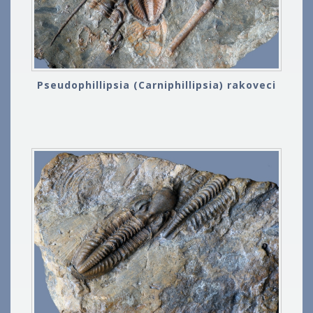
Pseudophillipsia (Carniphillipsia) rakoveci