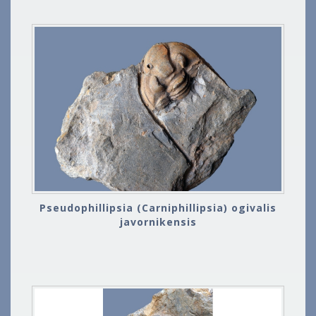
Pseudophillipsia (Carniphillipsia) ogivalis
javornikensis