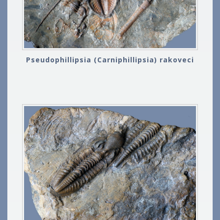
Pseudophillipsia (Carniphillipsia) rakoveci