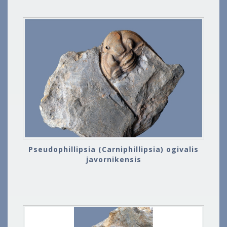
Pseudophillipsia (Carniphillipsia) ogivalis
javornikensis